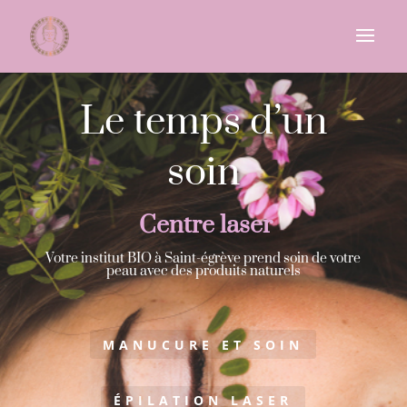
Le temps d’un
soin
Centre laser
Votre institut BIO à Saint-égrève prend soin de votre
peau avec des produits naturels
MANUCURE ET SOIN
ÉPILATION LASER